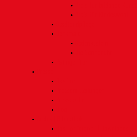
Preis für bildende Kunst
Preis für Kindeswohl
Stadtbildpflege
Denkmale
Gedenktafeln
Die Sonnenuhr
Ratinger Tor
Presse
Das Tor
Pressemitteilungen
Presseecho
Blog
Archiv | Bibliothek
Das Tor "digital" | Downloads