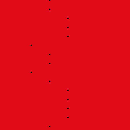
Satzung und Regularien
Datenschutz
Allgemein
Verarbeitung
Einwilligung
Tischgemeinschaften
Allgemeine Infos
Übersicht
Engagement
Förderpreise
Förderpreis Architektur
Förderpreis Musik | Mus
Förderpreis Wissenscha
Förderpreis Handwerk
Preise