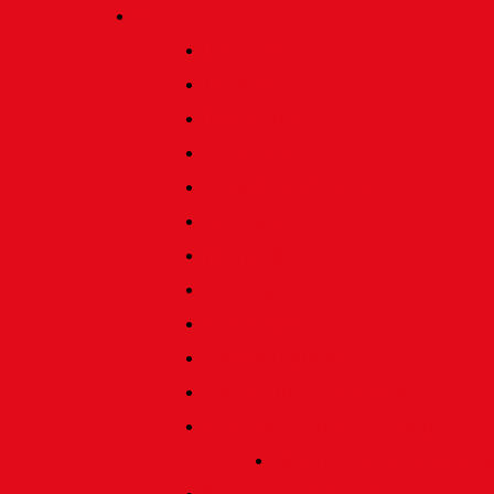
Verein
Über uns
Termine
Geschichte
Heimatlied
Freunde und Förderer
Jahresbericht
Vorstand
Ehrenrat
Schiedsgericht
Ehrenmitglieder
Ehren- und Treunadeln
Besondere Auszeichnungen
Silberne Heine Gesamt