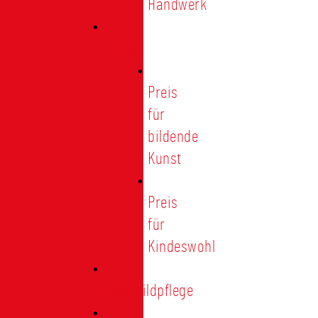
Handwerk
Preise
Preis
für
bildende
Kunst
Preis
für
Kindeswohl
Stadtbildpflege