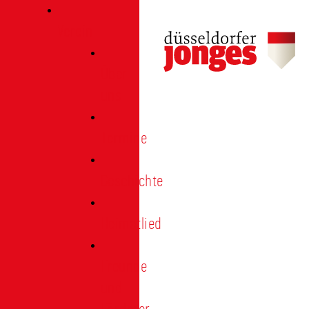
Verein
Über
uns
Termine
Geschichte
Heimatlied
Freunde
und