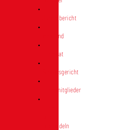
Förderer
Jahresbericht
Vorstand
Ehrenrat
Schiedsgericht
Ehrenmitglieder
Ehren-
und
Treunadeln