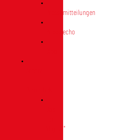
Pressemitteilungen
Presseecho
Blog
Archiv
|
Bibliothek
Das
Tor
"digital"
|