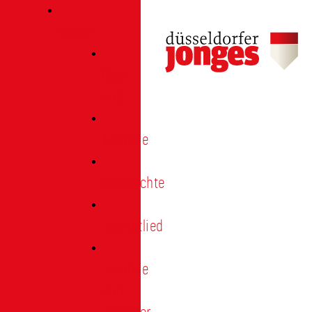
Verein
Über
uns
Termine
Geschichte
Heimatlied
Freunde
und