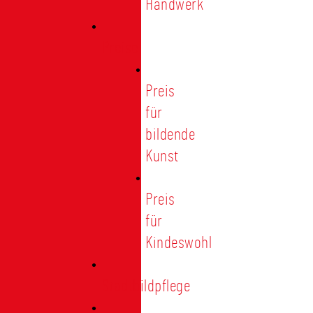
Handwerk
Preise
Preis
für
bildende
Kunst
Preis
für
Kindeswohl
Stadtbildpflege