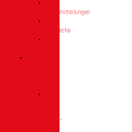
Pressemitteilungen
Presseecho
Blog
Archiv
|
Bibliothek
Das
Tor
"digital"
|