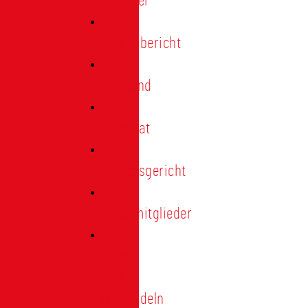
Förderer
Jahresbericht
Vorstand
Ehrenrat
Schiedsgericht
Ehrenmitglieder
Ehren-
und
Treunadeln