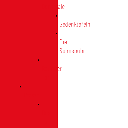
Denkmale
Gedenktafeln
Die
Sonnenuhr
Ratinger
Tor
Presse
Das
Tor