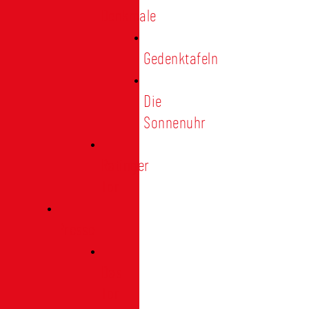
Denkmale
Gedenktafeln
Die
Sonnenuhr
Ratinger
Tor
Presse
Das
Tor