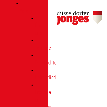
Verein
Über
uns
Termine
Geschichte
Heimatlied
Freunde
und