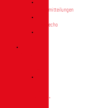
Pressemitteilungen
Presseecho
Blog
Archiv
|
Bibliothek
Das
Tor
"digital"
|