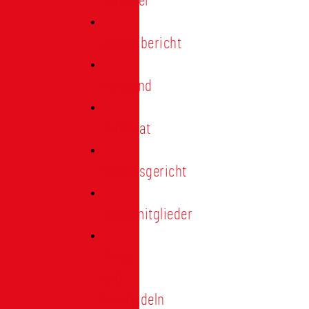
Förderer
Jahresbericht
Vorstand
Ehrenrat
Schiedsgericht
Ehrenmitglieder
Ehren-
und
Treunadeln