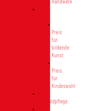
Handwerk
Preise
Preis
für
bildende
Kunst
Preis
für
Kindeswohl
Stadtbildpflege