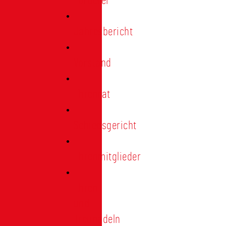
Förderer
Jahresbericht
Vorstand
Ehrenrat
Schiedsgericht
Ehrenmitglieder
Ehren-
und
Treunadeln