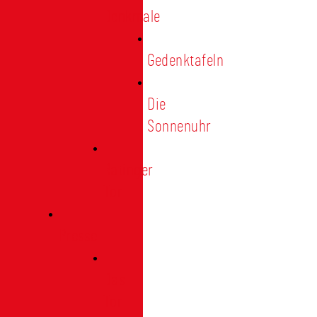
Denkmale
Gedenktafeln
Die
Sonnenuhr
Ratinger
Tor
Presse
Das
Tor