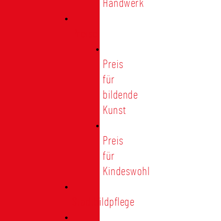
Handwerk
Preise
Preis
für
bildende
Kunst
Preis
für
Kindeswohl
Stadtbildpflege