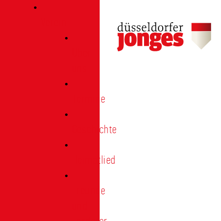
Verein
Über
uns
Termine
Geschichte
Heimatlied
Freunde
und