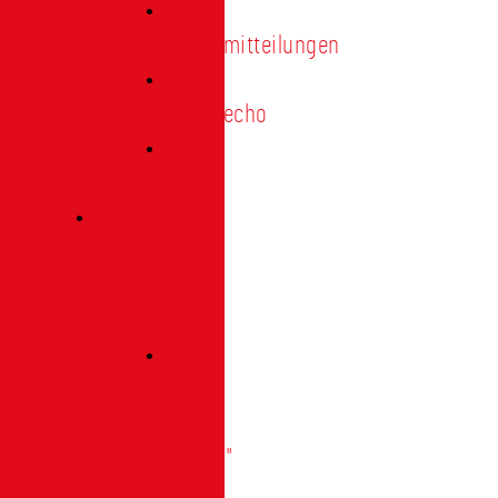
Pressemitteilungen
Presseecho
Blog
Archiv
|
Bibliothek
Das
Tor
"digital"
|