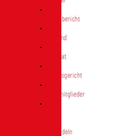
Förderer
Jahresbericht
Vorstand
Ehrenrat
Schiedsgericht
Ehrenmitglieder
Ehren-
und
Treunadeln