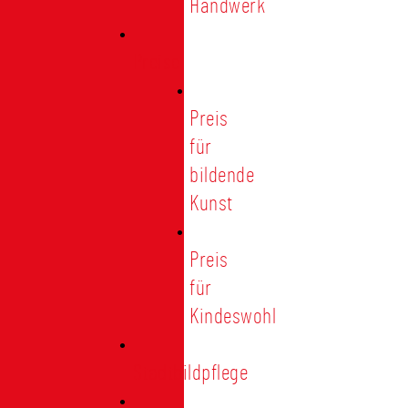
Handwerk
Preise
Preis
für
bildende
Kunst
Preis
für
Kindeswohl
Stadtbildpflege