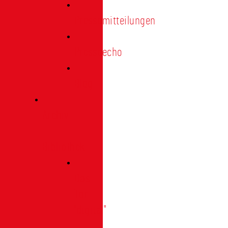
Pressemitteilungen
Presseecho
Blog
Archiv
|
Bibliothek
Das
Tor
"digital"
|