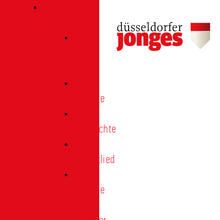
Verein
Über
uns
Termine
Geschichte
Heimatlied
Freunde
und