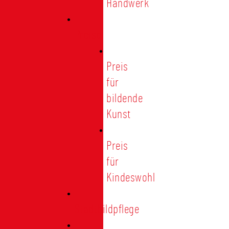
Handwerk
Preise
Preis
für
bildende
Kunst
Preis
für
Kindeswohl
Stadtbildpflege