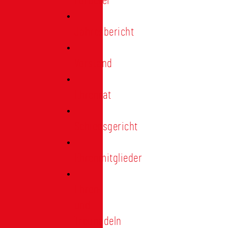
Förderer
Jahresbericht
Vorstand
Ehrenrat
Schiedsgericht
Ehrenmitglieder
Ehren-
und
Treunadeln