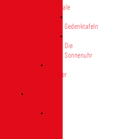
Denkmale
Gedenktafeln
Die
Sonnenuhr
Ratinger
Tor
Presse
Das
Tor