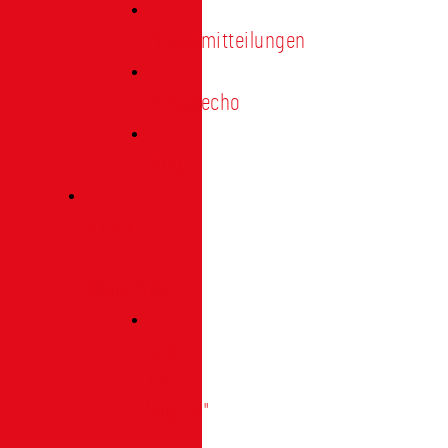
Pressemitteilungen
Presseecho
Blog
Archiv
|
Bibliothek
Das
Tor
"digital"
|