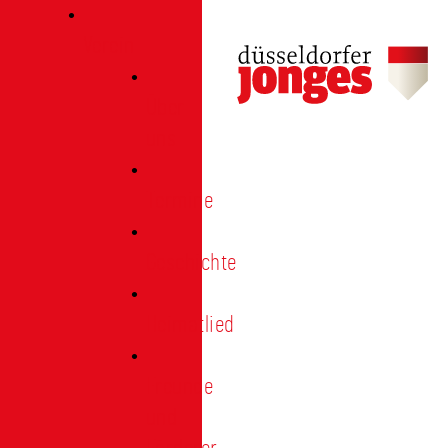
Verein
Über
uns
Termine
Geschichte
Heimatlied
Freunde
und