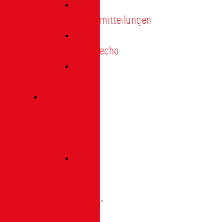
Pressemitteilungen
Presseecho
Blog
Archiv
|
Bibliothek
Das
Tor
"digital"
|