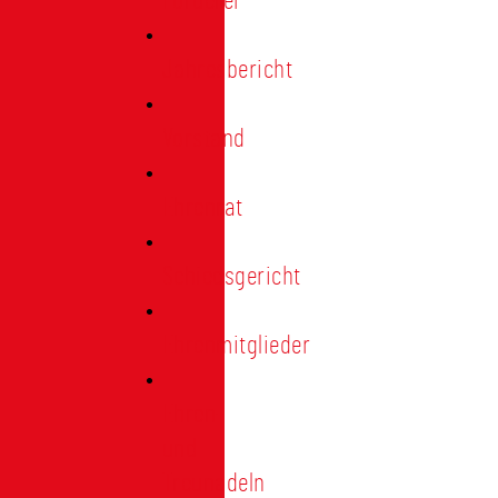
Förderer
Jahresbericht
Vorstand
Ehrenrat
Schiedsgericht
Ehrenmitglieder
Ehren-
und
Treunadeln