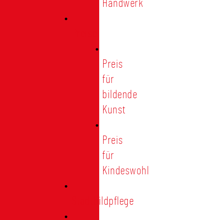
Handwerk
Preise
Preis
für
bildende
Kunst
Preis
für
Kindeswohl
Stadtbildpflege