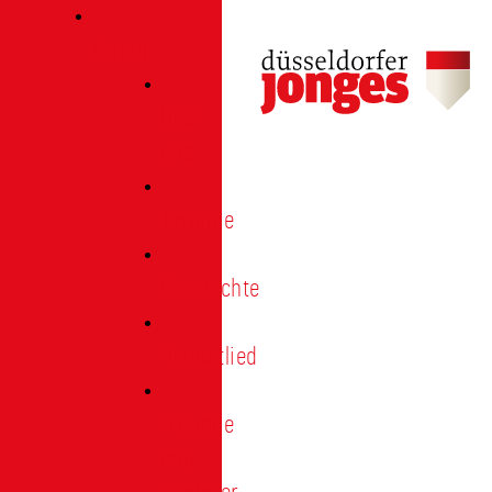
Verein
Über
uns
Termine
Geschichte
Heimatlied
Freunde
und