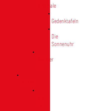
Denkmale
Gedenktafeln
Die
Sonnenuhr
Ratinger
Tor
Presse
Das
Tor