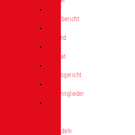
Förderer
Jahresbericht
Vorstand
Ehrenrat
Schiedsgericht
Ehrenmitglieder
Ehren-
und
Treunadeln