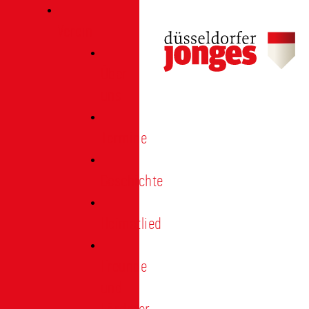
Verein
Über
uns
Termine
Geschichte
Heimatlied
Freunde
und