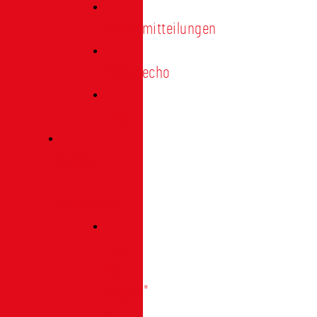
Pressemitteilungen
Presseecho
Blog
Archiv
|
Bibliothek
Das
Tor
"digital"
|