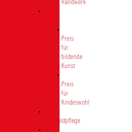
Handwerk
Preise
Preis
für
bildende
Kunst
Preis
für
Kindeswohl
Stadtbildpflege