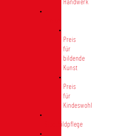
Handwerk
Preise
Preis
für
bildende
Kunst
Preis
für
Kindeswohl
Stadtbildpflege