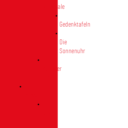
Denkmale
Gedenktafeln
Die
Sonnenuhr
Ratinger
Tor
Presse
Das
Tor