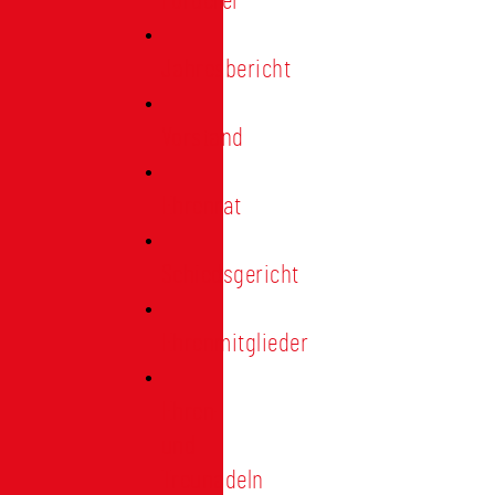
Förderer
Jahresbericht
Vorstand
Ehrenrat
Schiedsgericht
Ehrenmitglieder
Ehren-
und
Treunadeln