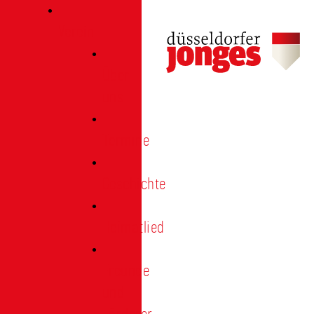
Verein
Über
uns
Termine
Geschichte
Heimatlied
Freunde
und