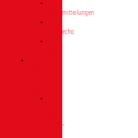
Pressemitteilungen
Presseecho
Blog
Archiv
|
Bibliothek
Das
Tor
"digital"
|