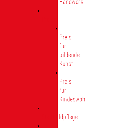
Handwerk
Preise
Preis
für
bildende
Kunst
Preis
für
Kindeswohl
Stadtbildpflege