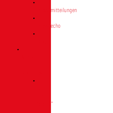
Pressemitteilungen
Presseecho
Blog
Archiv
|
Bibliothek
Das
Tor
"digital"
|