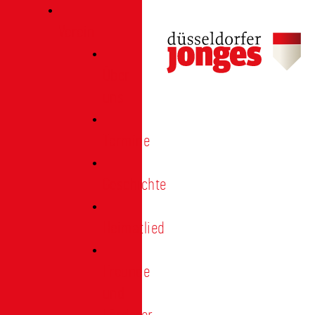
Verein
Über
uns
Termine
Geschichte
Heimatlied
Freunde
und