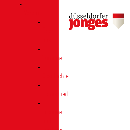
Verein
Über
uns
Termine
Geschichte
Heimatlied
Freunde
und