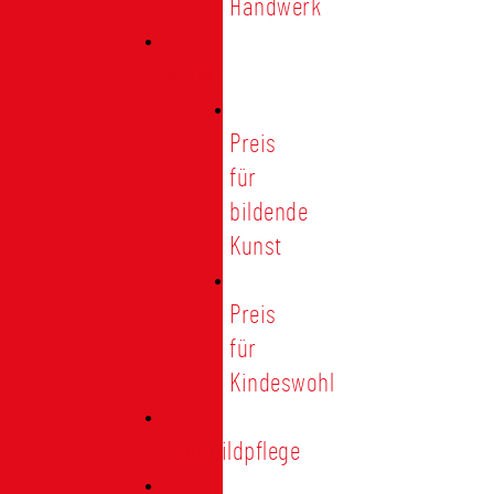
Handwerk
Preise
Preis
für
bildende
Kunst
Preis
für
Kindeswohl
Stadtbildpflege