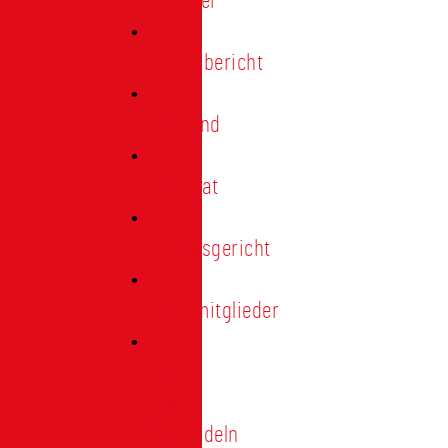
Förderer
Jahresbericht
Vorstand
Ehrenrat
Schiedsgericht
Ehrenmitglieder
Ehren-
und
Treunadeln