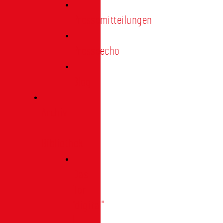
Pressemitteilungen
Presseecho
Blog
Archiv
|
Bibliothek
Das
Tor
"digital"
|