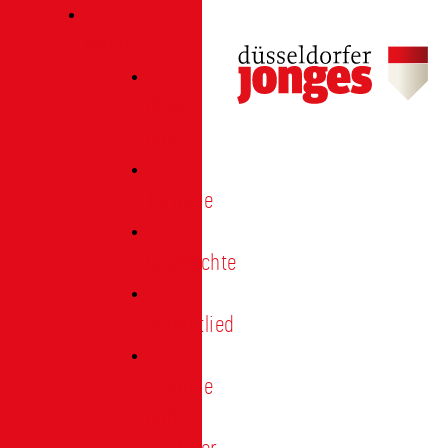
Verein
Über
uns
Termine
Geschichte
Heimatlied
Freunde
und