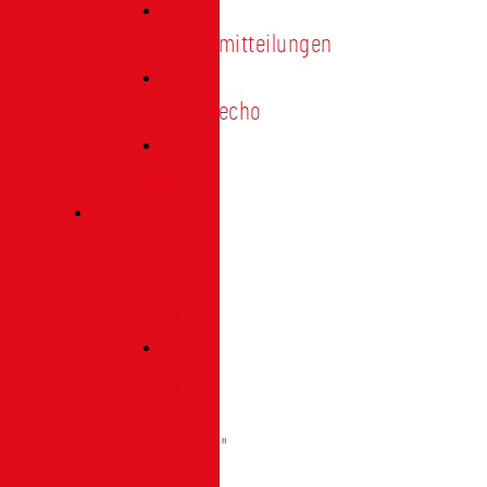
Pressemitteilungen
Presseecho
Blog
Archiv
|
Bibliothek
Das
Tor
"digital"
|