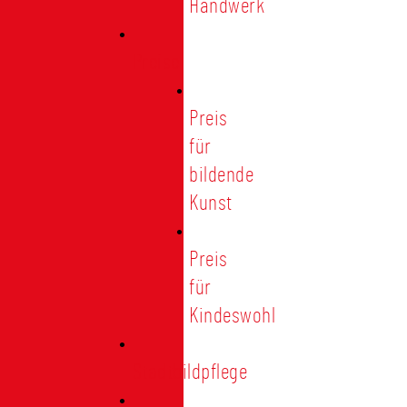
Handwerk
Preise
Preis
für
bildende
Kunst
Preis
für
Kindeswohl
Stadtbildpflege