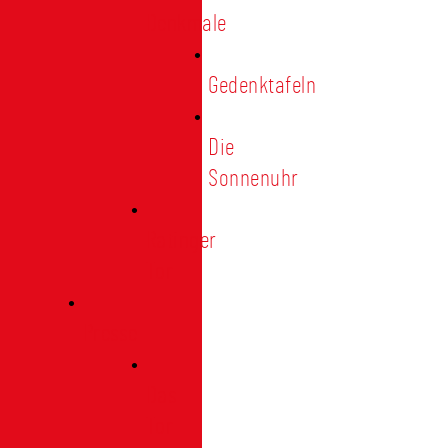
Denkmale
Gedenktafeln
Die
Sonnenuhr
Ratinger
Tor
Presse
Das
Tor