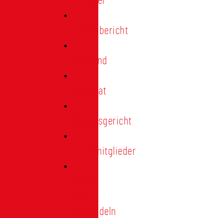
Förderer
Jahresbericht
Vorstand
Ehrenrat
Schiedsgericht
Ehrenmitglieder
Ehren-
und
Treunadeln