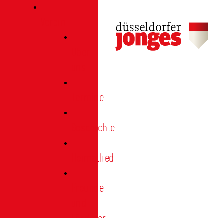
Verein
Über
uns
Termine
Geschichte
Heimatlied
Freunde
und