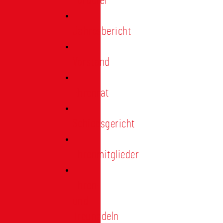
Förderer
Jahresbericht
Vorstand
Ehrenrat
Schiedsgericht
Ehrenmitglieder
Ehren-
und
Treunadeln