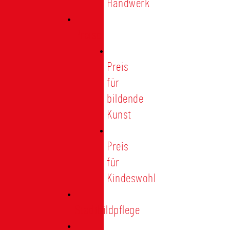
Handwerk
Preise
Preis
für
bildende
Kunst
Preis
für
Kindeswohl
Stadtbildpflege