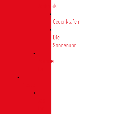
Denkmale
Gedenktafeln
Die
Sonnenuhr
Ratinger
Tor
Presse
Das
Tor