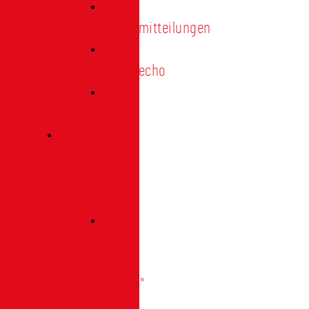
Pressemitteilungen
Presseecho
Blog
Archiv
|
Bibliothek
Das
Tor
"digital"
|