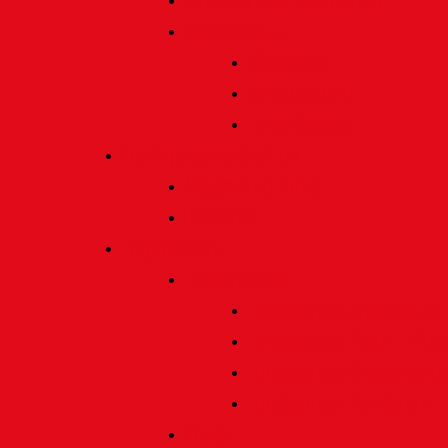
Satzung und Regularien
Datenschutz
Allgemein
Verarbeitung
Einwilligung
Tischgemeinschaften
Allgemeine Infos
Übersicht
Engagement
Förderpreise
Förderpreis Architektur
Förderpreis Musik | Mus
Förderpreis Wissenscha
Förderpreis Handwerk
Preise