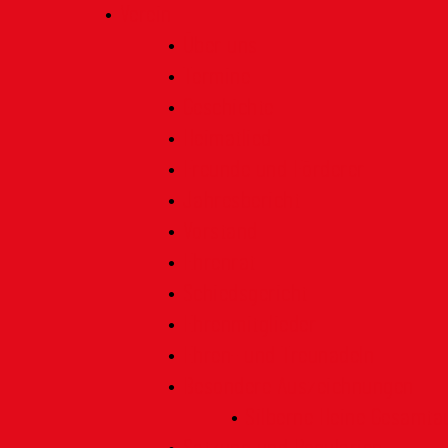
Verein
Über uns
Termine
Geschichte
Heimatlied
Freunde und Förderer
Jahresbericht
Vorstand
Ehrenrat
Schiedsgericht
Ehrenmitglieder
Ehren- und Treunadeln
Besondere Auszeichnungen
Silberne Heine Gesamt