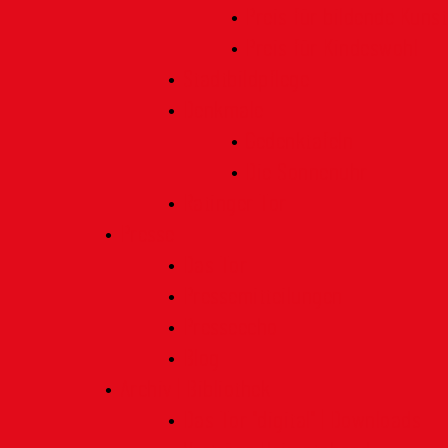
Preis für bildende Kunst
Preis für Kindeswohl
Stadtbildpflege
Denkmale
Gedenktafeln
Die Sonnenuhr
Ratinger Tor
Presse
Das Tor
Pressemitteilungen
Presseecho
Blog
Archiv | Bibliothek
Das Tor "digital" | Downloads