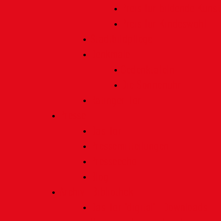
Preis für bildende Kunst
Preis für Kindeswohl
Stadtbildpflege
Denkmale
Gedenktafeln
Die Sonnenuhr
Ratinger Tor
Presse
Das Tor
Pressemitteilungen
Presseecho
Blog
Archiv | Bibliothek
Das Tor "digital" | Downloads