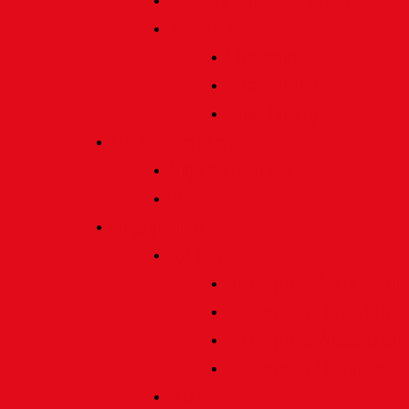
Satzung und Regularien
Datenschutz
Allgemein
Verarbeitung
Einwilligung
Tischgemeinschaften
Allgemeine Infos
Übersicht
Engagement
Förderpreise
Förderpreis Architektur
Förderpreis Musik | Mus
Förderpreis Wissenscha
Förderpreis Handwerk
Preise