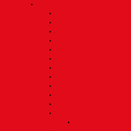
Verein
Über uns
Termine
Geschichte
Heimatlied
Freunde und Förderer
Jahresbericht
Vorstand
Ehrenrat
Schiedsgericht
Ehrenmitglieder
Ehren- und Treunadeln
Besondere Auszeichnungen
Silberne Heine Gesamt