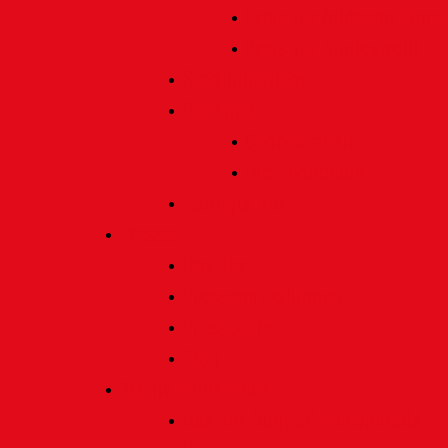
Preis für bildende Kunst
Preis für Kindeswohl
Stadtbildpflege
Denkmale
Gedenktafeln
Die Sonnenuhr
Ratinger Tor
Presse
Das Tor
Pressemitteilungen
Presseecho
Blog
Archiv | Bibliothek
Das Tor "digital" | Downloads