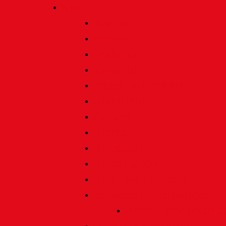
Verein
Über uns
Termine
Geschichte
Heimatlied
Freunde und Förderer
Jahresbericht
Vorstand
Ehrenrat
Schiedsgericht
Ehrenmitglieder
Ehren- und Treunadeln
Besondere Auszeichnungen
Silberne Heine Gesamt