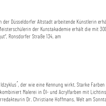
in der Düsseldorfer Altstadt arbeitende Künstlerin erh
 Meisterschülerin der Kunstakademie erhält die mit 3
ut“, Ronsdorfer Straße 134, am
Bildzyklus ́, der wie eine Kennung wirkt. Starke Farbe
ombiniert Malerei in Öl- und Acrylfarben mit Lichti
turredakteurin Dr. Christiane Hoffmans, Welt am Sonnt