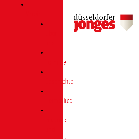
Verein
Über
uns
Termine
Geschichte
Heimatlied
Freunde
und