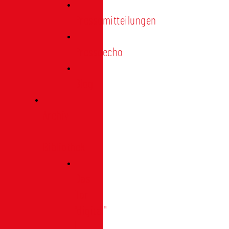
Pressemitteilungen
Presseecho
Blog
Archiv
|
Bibliothek
Das
Tor
"digital"
|