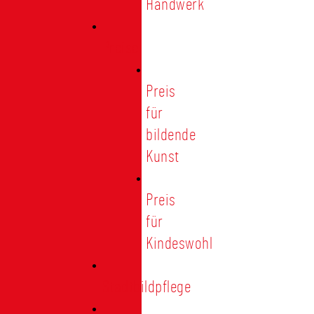
Handwerk
Preise
Preis
für
bildende
Kunst
Preis
für
Kindeswohl
Stadtbildpflege