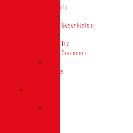
Denkmale
Gedenktafeln
Die
Sonnenuhr
Ratinger
Tor
Presse
Das
Tor