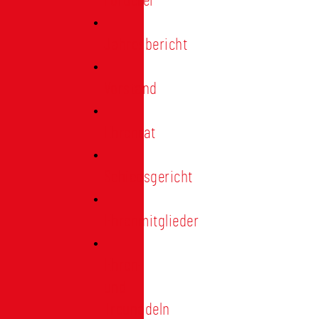
Förderer
Jahresbericht
Vorstand
Ehrenrat
Schiedsgericht
Ehrenmitglieder
Ehren-
und
Treunadeln