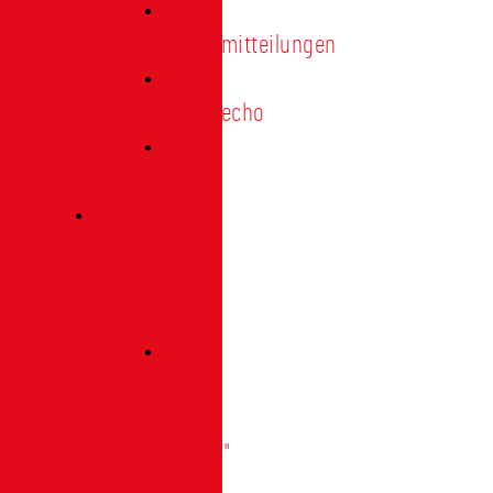
Pressemitteilungen
Presseecho
Blog
Archiv
|
Bibliothek
Das
Tor
"digital"
|