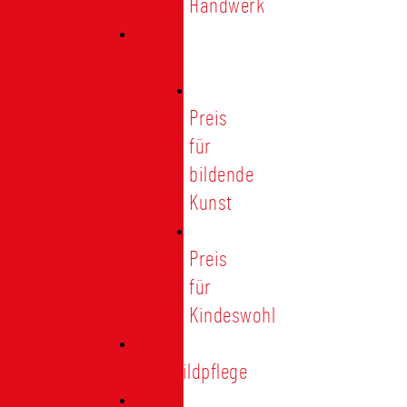
Handwerk
Preise
Preis
für
bildende
Kunst
Preis
für
Kindeswohl
Stadtbildpflege