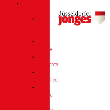
Verein
Über
uns
Termine
Geschichte
Heimatlied
Freunde
und