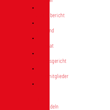
Förderer
Jahresbericht
Vorstand
Ehrenrat
Schiedsgericht
Ehrenmitglieder
Ehren-
und
Treunadeln