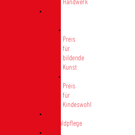
Handwerk
Preise
Preis
für
bildende
Kunst
Preis
für
Kindeswohl
Stadtbildpflege