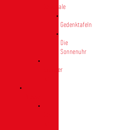
Denkmale
Gedenktafeln
Die
Sonnenuhr
Ratinger
Tor
Presse
Das
Tor