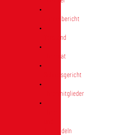
Förderer
Jahresbericht
Vorstand
Ehrenrat
Schiedsgericht
Ehrenmitglieder
Ehren-
und
Treunadeln