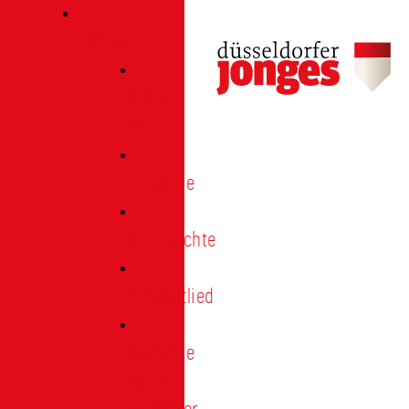
Verein
Über
uns
Termine
Geschichte
Heimatlied
Freunde
und