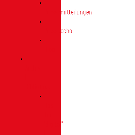
Pressemitteilungen
Presseecho
Blog
Archiv
|
Bibliothek
Das
Tor
"digital"
|