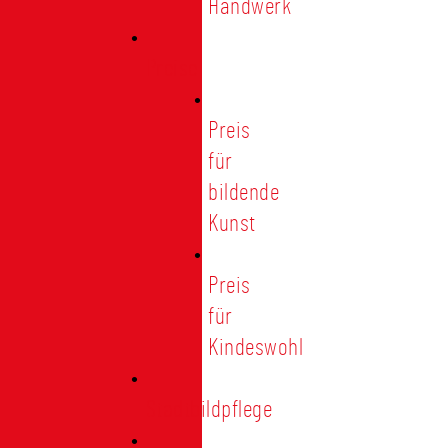
Handwerk
Preise
Preis
für
bildende
Kunst
Preis
für
Kindeswohl
Stadtbildpflege