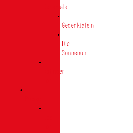
Denkmale
Gedenktafeln
Die
Sonnenuhr
Ratinger
Tor
Presse
Das
Tor