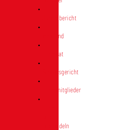
Förderer
Jahresbericht
Vorstand
Ehrenrat
Schiedsgericht
Ehrenmitglieder
Ehren-
und
Treunadeln