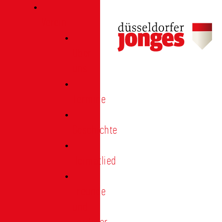
Verein
Über
uns
Termine
Geschichte
Heimatlied
Freunde
und