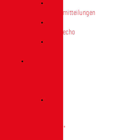
Pressemitteilungen
Presseecho
Blog
Archiv
|
Bibliothek
Das
Tor
"digital"
|