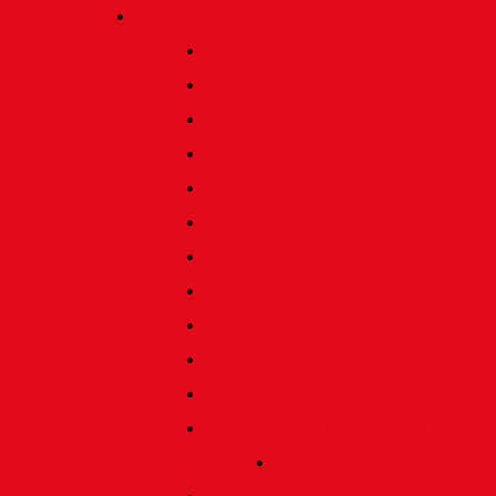
Verein
Über uns
Termine
Geschichte
Heimatlied
Freunde und Förderer
Jahresbericht
Vorstand
Ehrenrat
Schiedsgericht
Ehrenmitglieder
Ehren- und Treunadeln
Besondere Auszeichnungen
Silberne Heine Gesamt