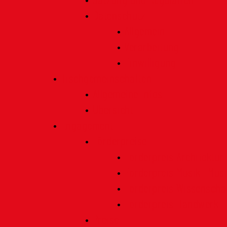
Satzung und Regularien
Datenschutz
Allgemein
Verarbeitung
Einwilligung
Tischgemeinschaften
Allgemeine Infos
Übersicht
Engagement
Förderpreise
Förderpreis Architektur
Förderpreis Musik | Mus
Förderpreis Wissenscha
Förderpreis Handwerk
Preise