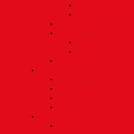
Preis für bildende Kunst
Preis für Kindeswohl
Stadtbildpflege
Denkmale
Gedenktafeln
Die Sonnenuhr
Ratinger Tor
Presse
Das Tor
Pressemitteilungen
Presseecho
Blog
Archiv | Bibliothek
Das Tor "digital" | Downloads