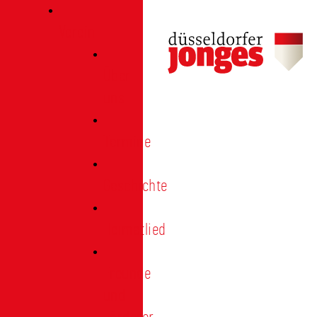
Verein
Über
uns
Termine
Geschichte
Heimatlied
Freunde
und