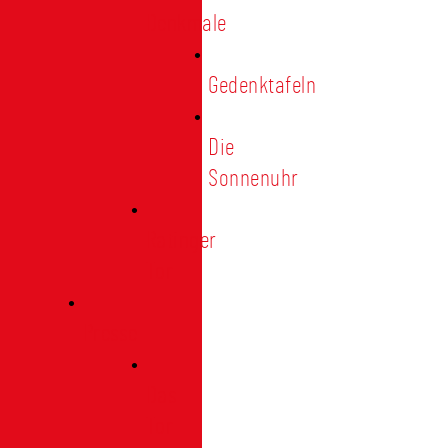
Denkmale
Gedenktafeln
Die
Sonnenuhr
Ratinger
Tor
Presse
Das
Tor