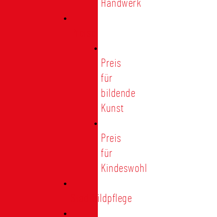
Handwerk
Preise
Preis
für
bildende
Kunst
Preis
für
Kindeswohl
Stadtbildpflege