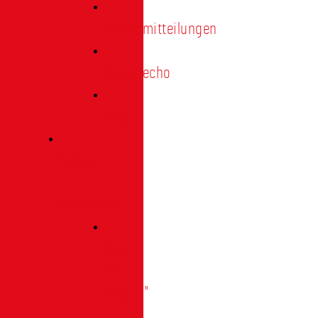
Pressemitteilungen
Presseecho
Blog
Archiv
|
Bibliothek
Das
Tor
"digital"
|