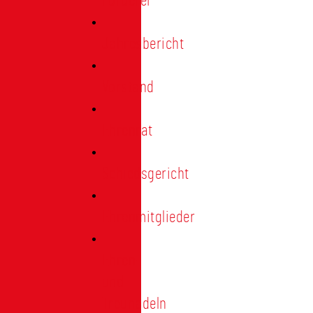
Förderer
Jahresbericht
Vorstand
Ehrenrat
Schiedsgericht
Ehrenmitglieder
Ehren-
und
Treunadeln