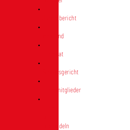
Förderer
Jahresbericht
Vorstand
Ehrenrat
Schiedsgericht
Ehrenmitglieder
Ehren-
und
Treunadeln