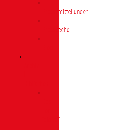
Pressemitteilungen
Presseecho
Blog
Archiv
|
Bibliothek
Das
Tor
"digital"
|