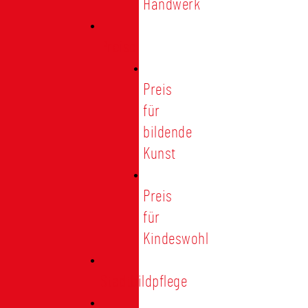
Handwerk
Preise
Preis
für
bildende
Kunst
Preis
für
Kindeswohl
Stadtbildpflege