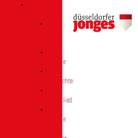
Verein
Über
uns
Termine
Geschichte
Heimatlied
Freunde
und