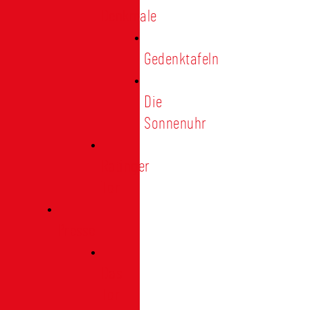
Denkmale
Gedenktafeln
Die
Sonnenuhr
Ratinger
Tor
Presse
Das
Tor