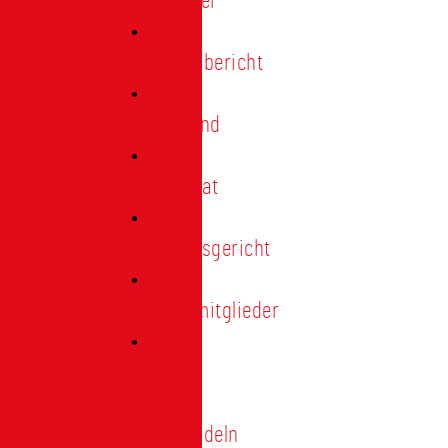
Förderer
Jahresbericht
Vorstand
Ehrenrat
Schiedsgericht
Ehrenmitglieder
Ehren-
und
Treunadeln