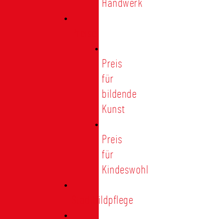
Handwerk
Preise
Preis
für
bildende
Kunst
Preis
für
Kindeswohl
Stadtbildpflege