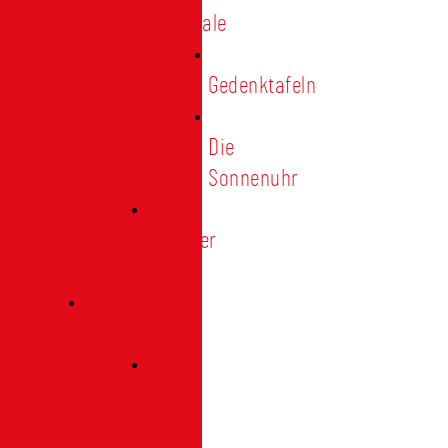
Denkmale
Gedenktafeln
Die
Sonnenuhr
Ratinger
Tor
Presse
Das
Tor