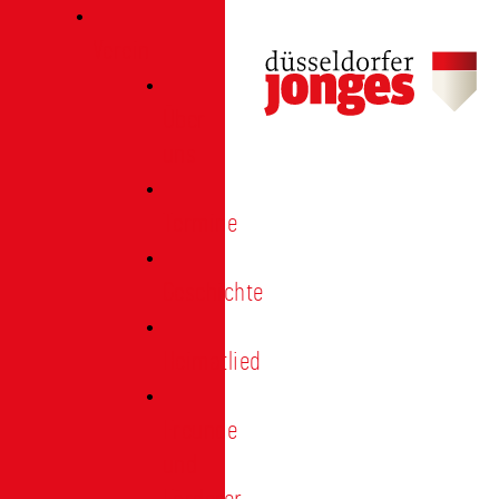
Verein
Über
uns
Termine
Geschichte
Heimatlied
Freunde
und