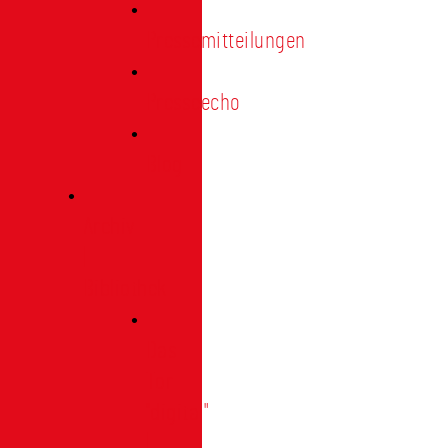
Pressemitteilungen
Presseecho
Blog
Archiv
|
Bibliothek
Das
Tor
"digital"
|