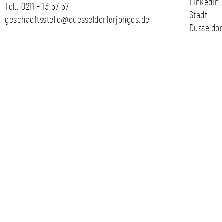
LinkedIn
Tel.:
0211 - 13 57 57
Stadt
geschaeftsstelle@duesseldorferjonges.de
Düsseldor