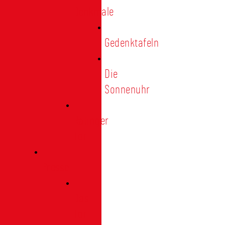
Denkmale
Gedenktafeln
Die
Sonnenuhr
Ratinger
Tor
Presse
Das
Tor