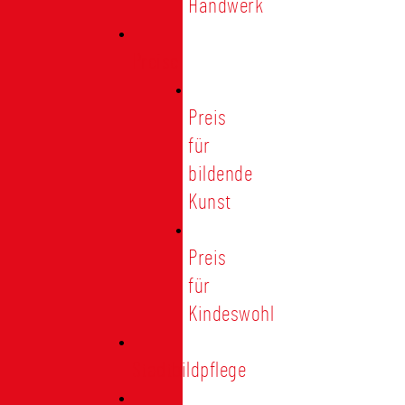
Handwerk
Preise
Preis
für
bildende
Kunst
Preis
für
Kindeswohl
Stadtbildpflege