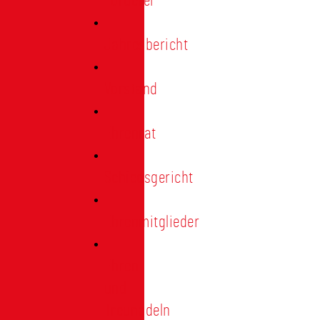
Förderer
Jahresbericht
Vorstand
Ehrenrat
Schiedsgericht
Ehrenmitglieder
Ehren-
und
Treunadeln