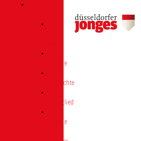
Verein
Über
uns
Termine
Geschichte
Heimatlied
Freunde
und