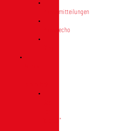
Pressemitteilungen
Presseecho
Blog
Archiv
|
Bibliothek
Das
Tor
"digital"
|