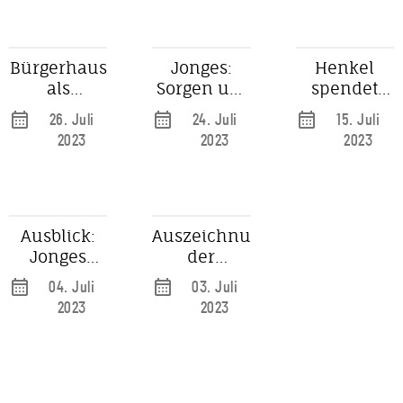
Bürgerhaus?
Verewaltung
zum
Verkauf des
Luisengymn
Bürgerhaus
Jonges:
Henkel
als
Sorgen um
spendet
Nachnutzung
Zukunft
Produkte
26. Juli
24. Juli
15. Juli
vom
des Luisen-
2023
2023
2023
Luisengymnasium
Gymnasiums
Ausblick:
Auszeichnung
Jonges
der
können
Düsseldorfer
04. Juli
03. Juli
Henkelsaal
Jonges an
2023
2023
nicht
eine
nutzen
Düsseldorferin
von Herzen