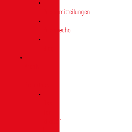
Pressemitteilungen
Presseecho
Blog
Archiv
|
Bibliothek
Das
Tor
"digital"
|