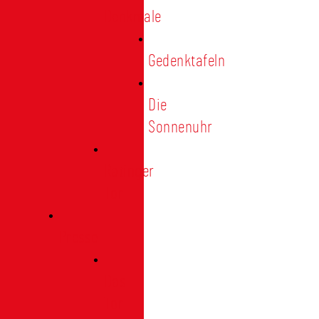
Denkmale
Gedenktafeln
Die
Sonnenuhr
Ratinger
Tor
Presse
Das
Tor