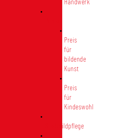
Handwerk
Preise
Preis
für
bildende
Kunst
Preis
für
Kindeswohl
Stadtbildpflege