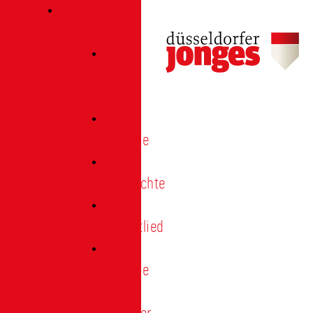
Verein
Über
uns
Termine
Geschichte
Heimatlied
Freunde
und