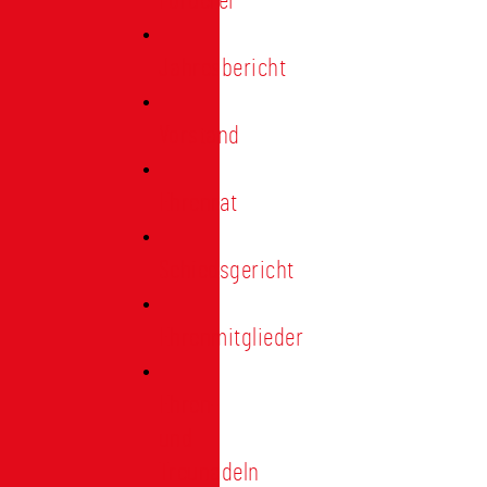
Förderer
Jahresbericht
Vorstand
Ehrenrat
Schiedsgericht
Ehrenmitglieder
Ehren-
und
Treunadeln