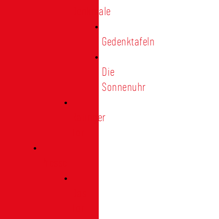
Denkmale
Gedenktafeln
Die
Sonnenuhr
Ratinger
Tor
Presse
Das
Tor