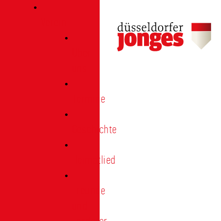
Verein
Über
uns
Termine
Geschichte
Heimatlied
Freunde
und