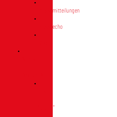
Pressemitteilungen
Presseecho
Blog
Archiv
|
Bibliothek
Das
Tor
"digital"
|