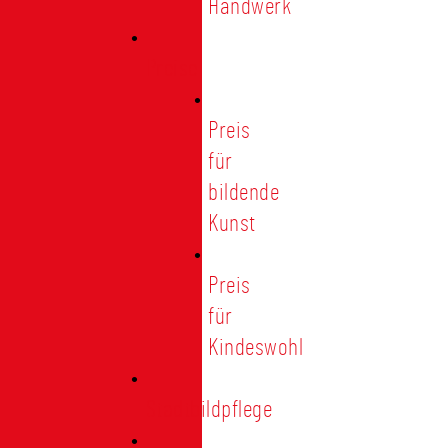
Handwerk
Preise
Preis
für
bildende
Kunst
Preis
für
Kindeswohl
Stadtbildpflege