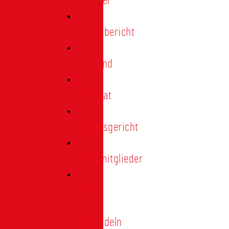
Förderer
Jahresbericht
Vorstand
Ehrenrat
Schiedsgericht
Ehrenmitglieder
Ehren-
und
Treunadeln