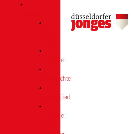
Verein
Über
uns
Termine
Geschichte
Heimatlied
Freunde
und