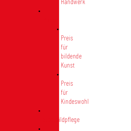
Handwerk
Preise
Preis
für
bildende
Kunst
Preis
für
Kindeswohl
Stadtbildpflege