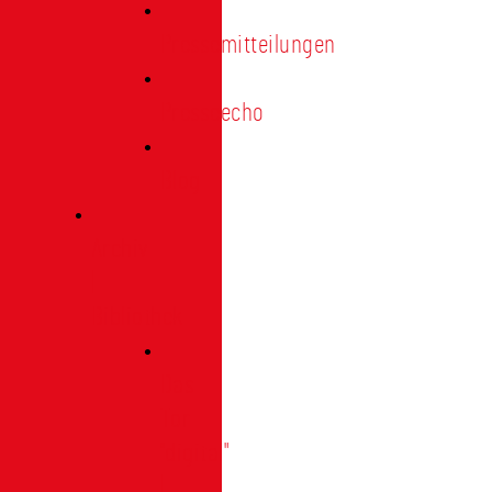
Pressemitteilungen
Presseecho
Blog
Archiv
|
Bibliothek
Das
Tor
"digital"
|