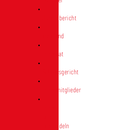
Förderer
Jahresbericht
Vorstand
Ehrenrat
Schiedsgericht
Ehrenmitglieder
Ehren-
und
Treunadeln