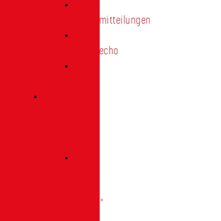
Pressemitteilungen
Presseecho
Blog
Archiv
|
Bibliothek
Das
Tor
"digital"
|