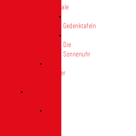
Denkmale
Gedenktafeln
Die
Sonnenuhr
Ratinger
Tor
Presse
Das
Tor