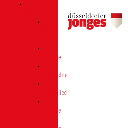
Verein
Über
uns
Termine
Geschichte
Heimatlied
Freunde
und