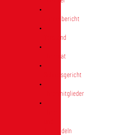
Förderer
Jahresbericht
Vorstand
Ehrenrat
Schiedsgericht
Ehrenmitglieder
Ehren-
und
Treunadeln