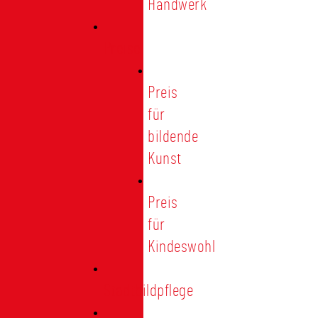
Handwerk
Preise
Preis
für
bildende
Kunst
Preis
für
Kindeswohl
Stadtbildpflege