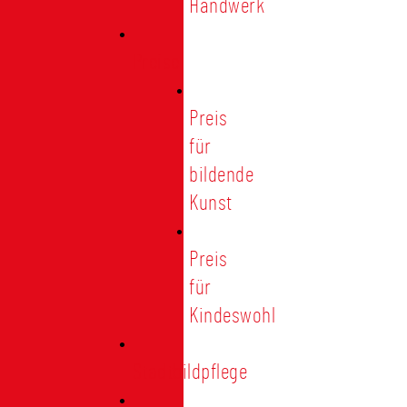
Handwerk
Preise
Preis
für
bildende
Kunst
Preis
für
Kindeswohl
Stadtbildpflege