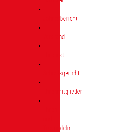
Förderer
Jahresbericht
Vorstand
Ehrenrat
Schiedsgericht
Ehrenmitglieder
Ehren-
und
Treunadeln