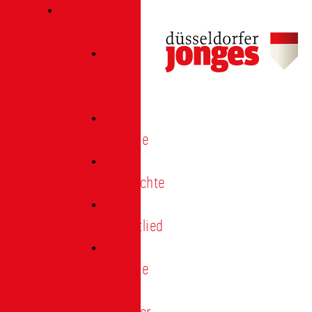
Verein
Über
uns
Termine
Geschichte
Heimatlied
Freunde
und