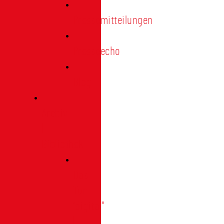
Pressemitteilungen
Presseecho
Blog
Archiv
|
Bibliothek
Das
Tor
"digital"
|