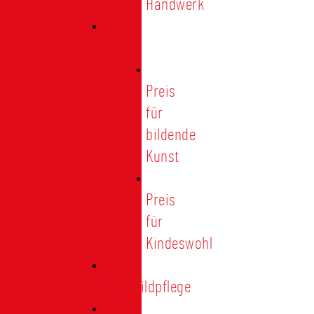
Handwerk
Preise
Preis
für
bildende
Kunst
Preis
für
Kindeswohl
Stadtbildpflege