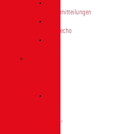
Pressemitteilungen
Presseecho
Blog
Archiv
|
Bibliothek
Das
Tor
"digital"
|