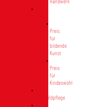
Handwerk
Preise
Preis
für
bildende
Kunst
Preis
für
Kindeswohl
Stadtbildpflege