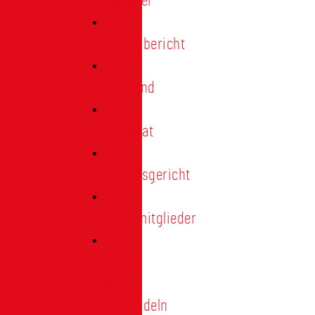
Förderer
Jahresbericht
Vorstand
Ehrenrat
Schiedsgericht
Ehrenmitglieder
Ehren-
und
Treunadeln