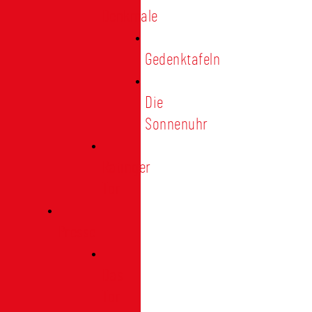
Denkmale
Gedenktafeln
Die
Sonnenuhr
Ratinger
Tor
Presse
Das
Tor