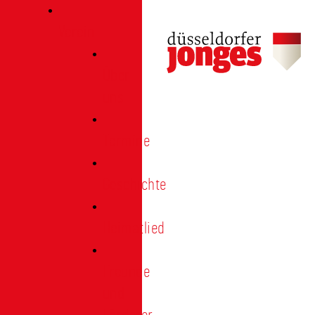
Verein
Über
uns
Termine
Geschichte
Heimatlied
Freunde
und