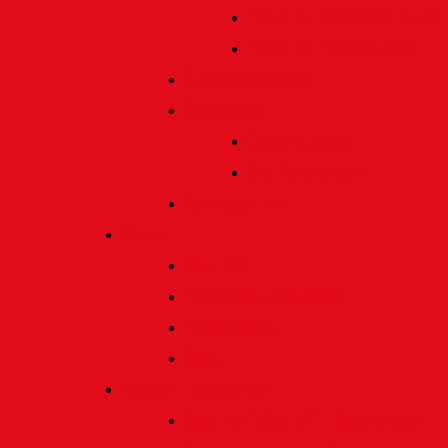
Preis für bildende Kunst
Preis für Kindeswohl
Stadtbildpflege
Denkmale
Gedenktafeln
Die Sonnenuhr
Ratinger Tor
Presse
Das Tor
Pressemitteilungen
Presseecho
Blog
Archiv | Bibliothek
Das Tor "digital" | Downloads