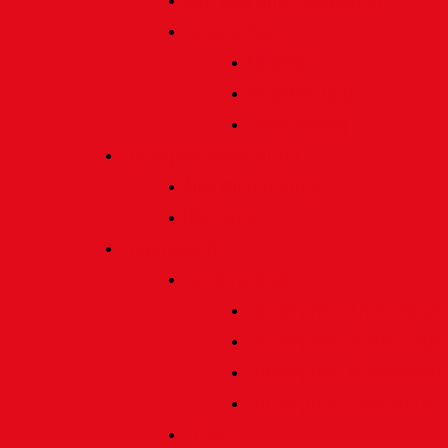
Satzung und Regularien
Datenschutz
Allgemein
Verarbeitung
Einwilligung
Tischgemeinschaften
Allgemeine Infos
Übersicht
Engagement
Förderpreise
Förderpreis Architektur
Förderpreis Musik | Mus
Förderpreis Wissenscha
Förderpreis Handwerk
Preise