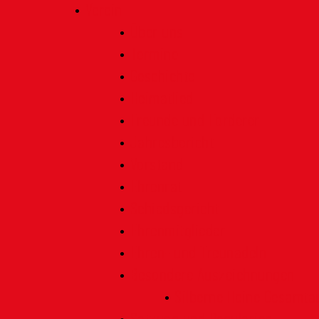
Verein
Über uns
Termine
Geschichte
Heimatlied
Freunde und Förderer
Jahresbericht
Vorstand
Ehrenrat
Schiedsgericht
Ehrenmitglieder
Ehren- und Treunadeln
Besondere Auszeichnungen
Silberne Heine Gesamt