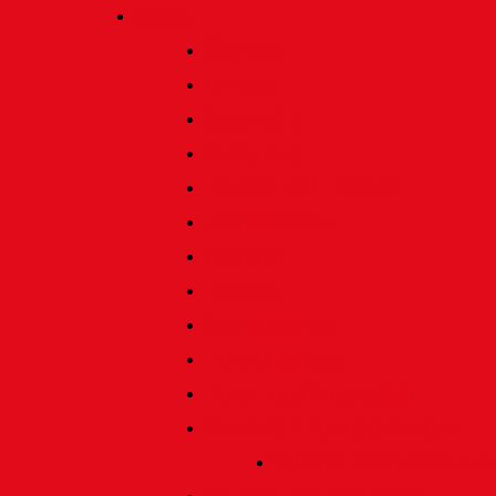
Verein
Über uns
Termine
Geschichte
Heimatlied
Freunde und Förderer
Jahresbericht
Vorstand
Ehrenrat
Schiedsgericht
Ehrenmitglieder
Ehren- und Treunadeln
Besondere Auszeichnungen
Silberne Heine Gesamt