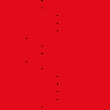
Satzung und Regularien
Datenschutz
Allgemein
Verarbeitung
Einwilligung
Tischgemeinschaften
Allgemeine Infos
Übersicht
Engagement
Förderpreise
Förderpreis Architektur
Förderpreis Musik | Mus
Förderpreis Wissenscha
Förderpreis Handwerk
Preise