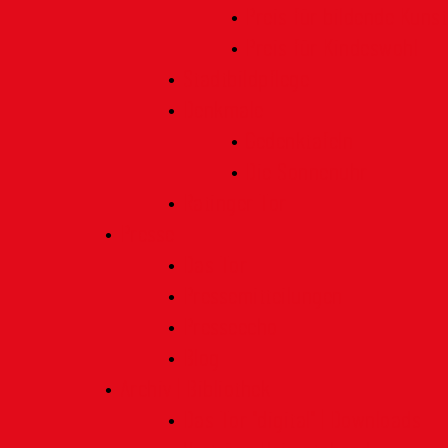
Preis für bildende Kunst
Preis für Kindeswohl
Stadtbildpflege
Denkmale
Gedenktafeln
Die Sonnenuhr
Ratinger Tor
Presse
Das Tor
Pressemitteilungen
Presseecho
Blog
Archiv | Bibliothek
Das Tor "digital" | Downloads