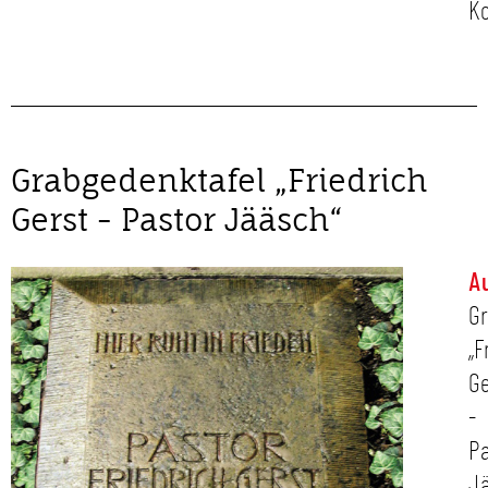
K
Grabgedenktafel „Friedrich
Gerst - Pastor Jääsch“
A
G
„F
Ge
-
P
J