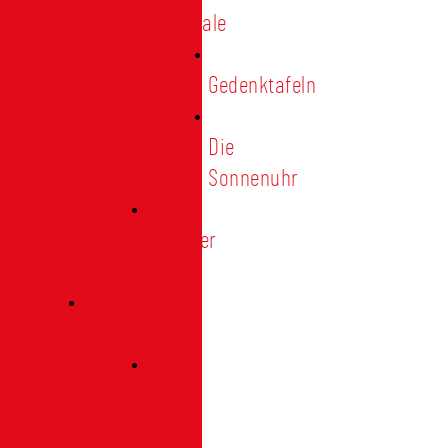
Denkmale
Gedenktafeln
Die
Sonnenuhr
Ratinger
Tor
Presse
Das
Tor