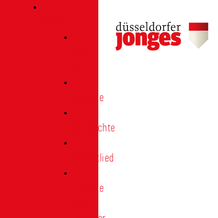
Verein
Über
uns
Termine
Geschichte
Heimatlied
Freunde
und