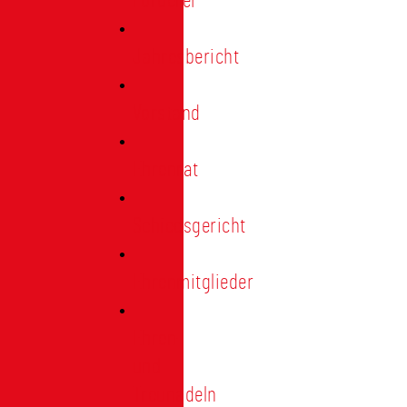
Förderer
Jahresbericht
Vorstand
Ehrenrat
Schiedsgericht
Ehrenmitglieder
Ehren-
und
Treunadeln