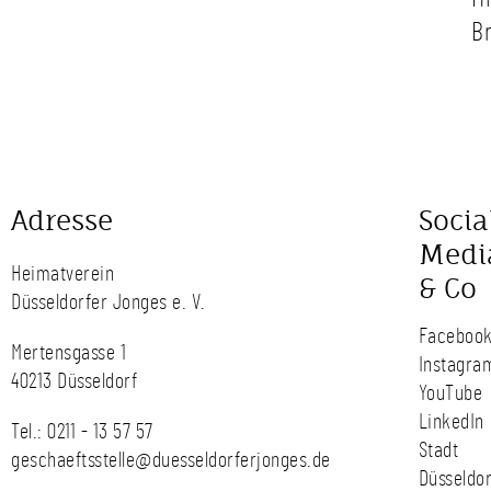
Br
Adresse
Socia
Medi
Heimatverein
& Co
Düsseldorfer Jonges e. V.
Faceboo
Mertensgasse 1
Instagra
40213 Düsseldorf
YouTube
LinkedIn
Tel.:
0211 - 13 57 57
Stadt
geschaeftsstelle@duesseldorferjonges.de
Düsseldor