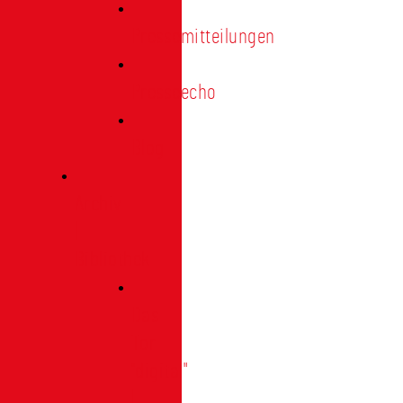
Pressemitteilungen
Presseecho
Blog
Archiv
|
Bibliothek
Das
Tor
"digital"
|