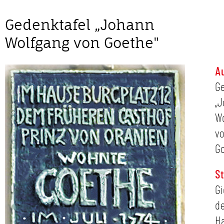
Gedenktafel „Johann
Wolfgang von Goethe"
A
Ge
„
W
v
Go
S
Gi
d
H