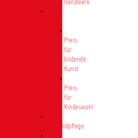
Handwerk
Preise
Preis
für
bildende
Kunst
Preis
für
Kindeswohl
Stadtbildpflege