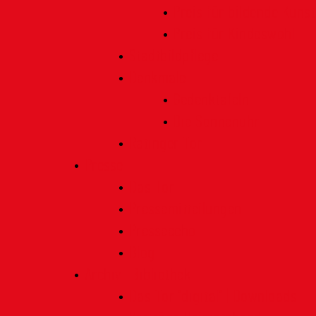
Preis für bildende Kunst
Preis für Kindeswohl
Stadtbildpflege
Denkmale
Gedenktafeln
Die Sonnenuhr
Ratinger Tor
Presse
Das Tor
Pressemitteilungen
Presseecho
Blog
Archiv | Bibliothek
Das Tor "digital" | Downloads