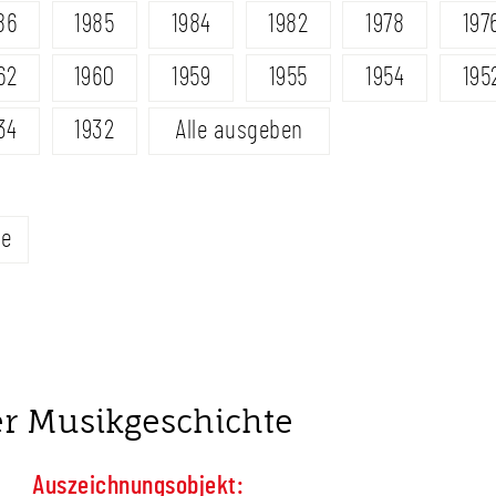
86
1985
1984
1982
1978
197
62
1960
1959
1955
1954
195
34
1932
Alle ausgeben
te
er Musikgeschichte
Auszeichnungsobjekt: