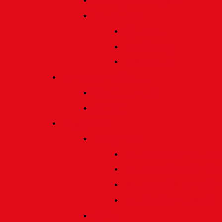
Satzung und Regularien
Datenschutz
Allgemein
Verarbeitung
Einwilligung
Tischgemeinschaften
Allgemeine Infos
Übersicht
Engagement
Förderpreise
Förderpreis Architektur
Förderpreis Musik | Mus
Förderpreis Wissenscha
Förderpreis Handwerk
Preise