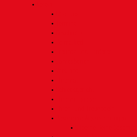
Verein
Über uns
Termine
Geschichte
Heimatlied
Freunde und Förderer
Jahresbericht
Vorstand
Ehrenrat
Schiedsgericht
Ehrenmitglieder
Ehren- und Treunadeln
Besondere Auszeichnungen
Silberne Heine Gesamt