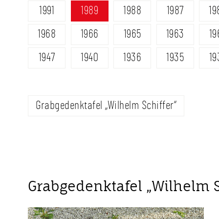
1991
1989
1988
1987
19
1968
1966
1965
1963
19
1947
1940
1936
1935
19
Grabgedenktafel „Wilhelm Schiffer“
Grabgedenktafel „Wilhelm S