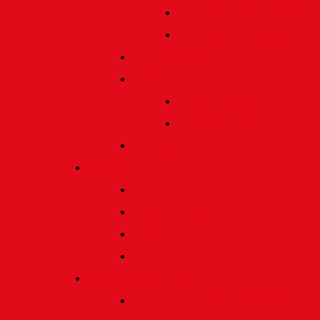
Preis für bildende Kunst
Preis für Kindeswohl
Stadtbildpflege
Denkmale
Gedenktafeln
Die Sonnenuhr
Ratinger Tor
Presse
Das Tor
Pressemitteilungen
Presseecho
Blog
Archiv | Bibliothek
Das Tor "digital" | Downloads