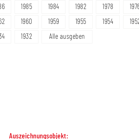
86
1985
1984
1982
1978
197
62
1960
1959
1955
1954
195
34
1932
Alle ausgeben
Auszeichnungsobjekt: