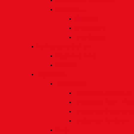
Satzung und Regularien
Datenschutz
Allgemein
Verarbeitung
Einwilligung
Tischgemeinschaften
Allgemeine Infos
Übersicht
Engagement
Förderpreise
Förderpreis Architektur
Förderpreis Musik | Mus
Förderpreis Wissenscha
Förderpreis Handwerk
Preise