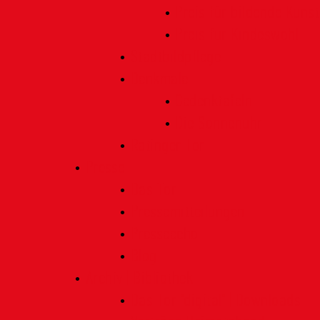
Preis für bildende Kunst
Preis für Kindeswohl
Stadtbildpflege
Denkmale
Gedenktafeln
Die Sonnenuhr
Ratinger Tor
Presse
Das Tor
Pressemitteilungen
Presseecho
Blog
Archiv | Bibliothek
Das Tor "digital" | Downloads