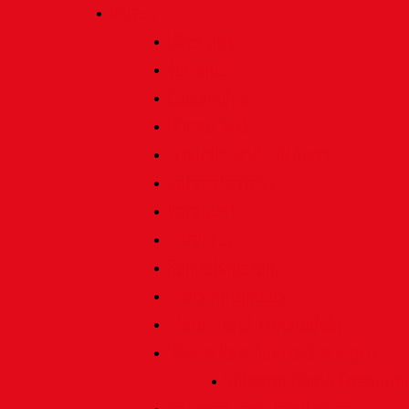
Verein
Über uns
Termine
Geschichte
Heimatlied
Freunde und Förderer
Jahresbericht
Vorstand
Ehrenrat
Schiedsgericht
Ehrenmitglieder
Ehren- und Treunadeln
Besondere Auszeichnungen
Silberne Heine Gesamt